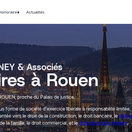
Honoraires
Actualités
EY & Associés
ires à Rouen
 ROUEN, proche du Palais de justice.
forme de société d'exercice libérale à responsabilité limitée,
ntée vers le droit de la construction, le droit bancaire, le
droit 
 de la famille, le droit commercial, et le
droit pénal des affaires
.